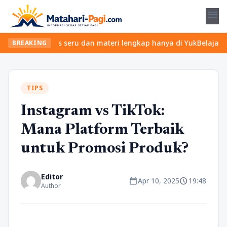
menu
ukan kelas seru dan materi lengkap hanya di YukBelajar.com. Mula
BREAKING
TIPS
Instagram vs TikTok:
Mana Platform Terbaik
untuk Promosi Produk?
Editor
calendar_today
schedule
Apr 10, 2025
19:48
Author