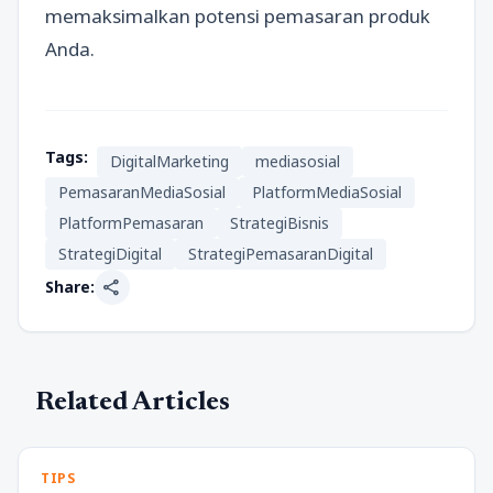
memaksimalkan potensi pemasaran produk
Anda.
Tags:
DigitalMarketing
mediasosial
PemasaranMediaSosial
PlatformMediaSosial
PlatformPemasaran
StrategiBisnis
StrategiDigital
StrategiPemasaranDigital
share
Share:
Related Articles
TIPS