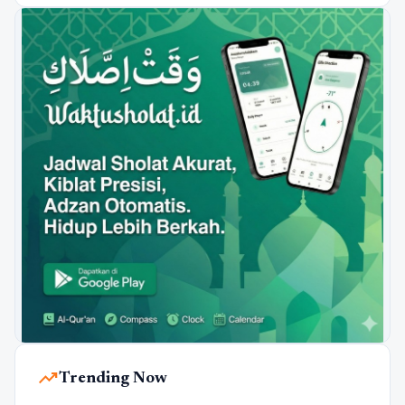
trending_up
Trending Now