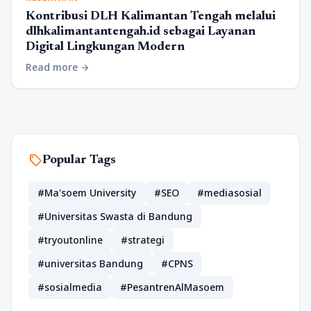
Kontribusi DLH Kalimantan Tengah melalui
dlhkalimantantengah.id sebagai Layanan
Digital Lingkungan Modern
Read more
arrow_forward
sell
Popular Tags
#Ma'soem University
#SEO
#mediasosial
#Universitas Swasta di Bandung
#tryoutonline
#strategi
#universitas Bandung
#CPNS
#sosialmedia
#PesantrenAlMasoem