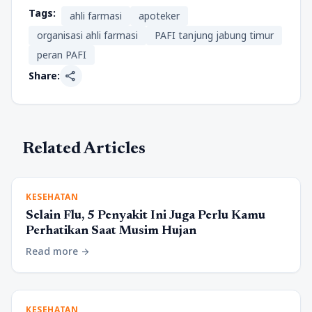
Tags:
ahli farmasi
apoteker
organisasi ahli farmasi
PAFI tanjung jabung timur
peran PAFI
share
Share:
Related Articles
KESEHATAN
Selain Flu, 5 Penyakit Ini Juga Perlu Kamu
Perhatikan Saat Musim Hujan
Read more
arrow_forward
KESEHATAN