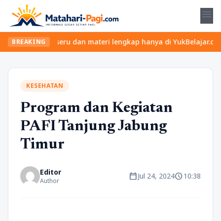
menu
an kelas seru dan materi lengkap hanya di YukBelajar.com. Mulai 
BREAKING
KESEHATAN
Program dan Kegiatan
PAFI Tanjung Jabung
Timur
Editor
calendar_today
schedule
Jul 24, 2024
10:38
Author