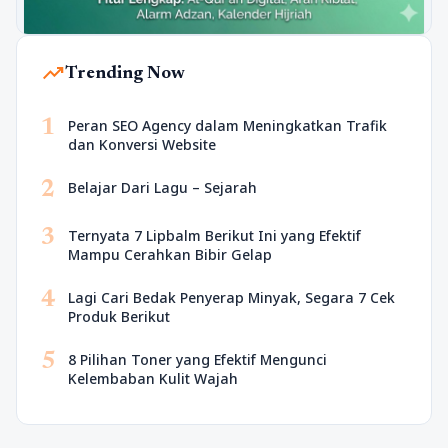
trending_up
Trending Now
1
Peran SEO Agency dalam Meningkatkan Trafik
dan Konversi Website
2
Belajar Dari Lagu – Sejarah
3
Ternyata 7 Lipbalm Berikut Ini yang Efektif
Mampu Cerahkan Bibir Gelap
4
Lagi Cari Bedak Penyerap Minyak, Segara 7 Cek
Produk Berikut
5
8 Pilihan Toner yang Efektif Mengunci
Kelembaban Kulit Wajah