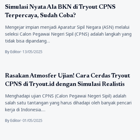
Pendidikan
Simulasi Nyata Ala BKN di Tryout CPNS
Terpercaya, Sudah Coba?
Mengejar impian menjadi Aparatur Sipil Negara (ASN) melalui
seleksi Calon Pegawai Negeri Sipil (CPNS) adalah langkah yang
tidak bisa dipandang…
By Editor
•
13/05/2025
Pendidikan
Rasakan Atmosfer Ujian! Cara Cerdas Tryout
CPNS di Tryout.id dengan Simulasi Realistis
Menghadapi ujian CPNS (Calon Pegawai Negeri Sipil) adalah
salah satu tantangan yang harus dihadapi oleh banyak pencari
kerja di Indonesia.…
By Editor
•
01/05/2025