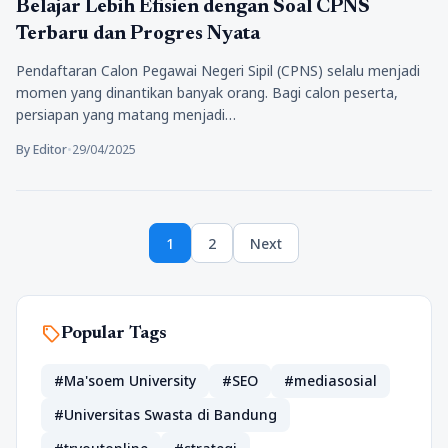
Pendidikan
Belajar Lebih Efisien dengan Soal CPNS
Terbaru dan Progres Nyata
Pendaftaran Calon Pegawai Negeri Sipil (CPNS) selalu menjadi
momen yang dinantikan banyak orang. Bagi calon peserta,
persiapan yang matang menjadi…
By Editor
•
29/04/2025
Paginasi
1
2
Next
pos
Page
Page
sell
Popular Tags
#Ma'soem University
#SEO
#mediasosial
#Universitas Swasta di Bandung