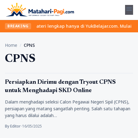
menu
seru dan materi lengkap hanya di YukBelajar.com. Mulai langkah s
BREAKING
Home
/
CPNS
CPNS
Pendidikan
Persiapkan Dirimu dengan Tryout CPNS
untuk Menghadapi SKD Online
Dalam menghadapi seleksi Calon Pegawai Negeri Sipil (CPNS),
persiapan yang matang sangatlah penting. Salah satu tahapan
yang harus dilalui adalah…
By Editor
•
16/05/2025