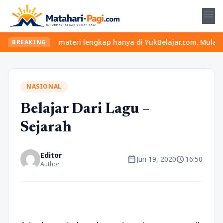
menu
seru dan materi lengkap hanya di YukBelajar.com. Mulai langkah su
BREAKING
NASIONAL
Belajar Dari Lagu –
Sejarah
Editor
calendar_today
schedule
Jun 19, 2020
16:50
Author