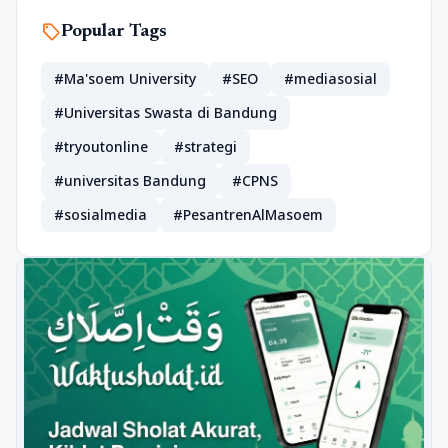
sell
Popular Tags
#Ma'soem University
#SEO
#mediasosial
#Universitas Swasta di Bandung
#tryoutonline
#strategi
#universitas Bandung
#CPNS
#sosialmedia
#PesantrenAlMasoem