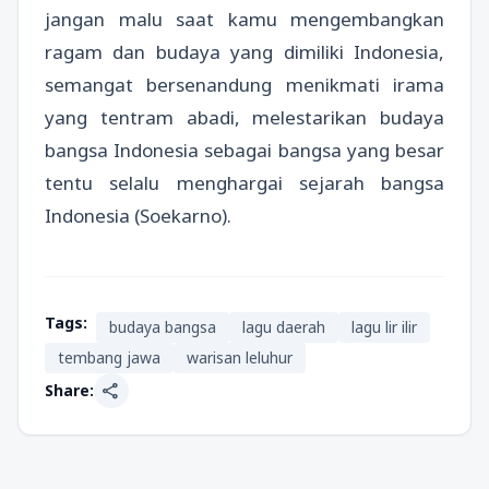
jangan malu saat kamu mengembangkan
ragam dan budaya yang dimiliki Indonesia,
semangat bersenandung menikmati irama
yang tentram abadi, melestarikan budaya
bangsa Indonesia sebagai bangsa yang besar
tentu selalu menghargai sejarah bangsa
Indonesia (Soekarno).
Tags:
budaya bangsa
lagu daerah
lagu lir ilir
tembang jawa
warisan leluhur
share
Share: