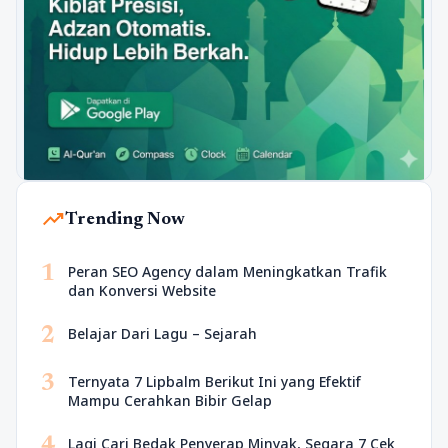
trending_up
Trending Now
1
Peran SEO Agency dalam Meningkatkan Trafik
dan Konversi Website
2
Belajar Dari Lagu – Sejarah
3
Ternyata 7 Lipbalm Berikut Ini yang Efektif
Mampu Cerahkan Bibir Gelap
4
Lagi Cari Bedak Penyerap Minyak, Segara 7 Cek