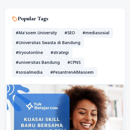
sell
Popular Tags
#Ma'soem University
#SEO
#mediasosial
#Universitas Swasta di Bandung
#tryoutonline
#strategi
#universitas Bandung
#CPNS
#sosialmedia
#PesantrenAlMasoem