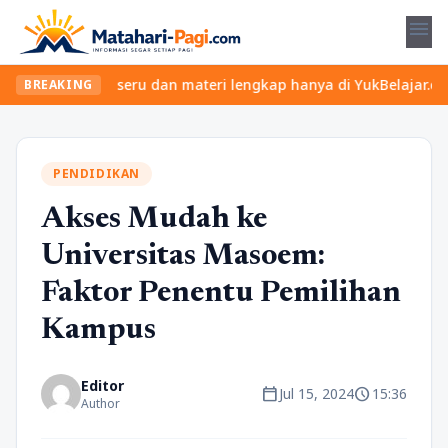
menu
ukan kelas seru dan materi lengkap hanya di YukBelajar.com. Mula
BREAKING
PENDIDIKAN
Akses Mudah ke
Universitas Masoem:
Faktor Penentu Pemilihan
Kampus
Editor
calendar_today
schedule
Jul 15, 2024
15:36
Author