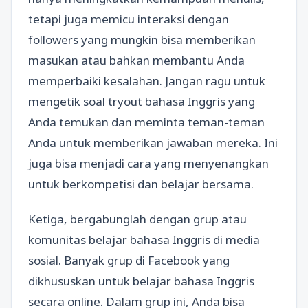
tetapi juga memicu interaksi dengan
followers yang mungkin bisa memberikan
masukan atau bahkan membantu Anda
memperbaiki kesalahan. Jangan ragu untuk
mengetik soal tryout bahasa Inggris yang
Anda temukan dan meminta teman-teman
Anda untuk memberikan jawaban mereka. Ini
juga bisa menjadi cara yang menyenangkan
untuk berkompetisi dan belajar bersama.
Ketiga, bergabunglah dengan grup atau
komunitas belajar bahasa Inggris di media
sosial. Banyak grup di Facebook yang
dikhususkan untuk belajar bahasa Inggris
secara online. Dalam grup ini, Anda bisa