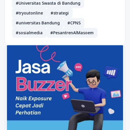
#Universitas Swasta di Bandung
#tryoutonline
#strategi
#universitas Bandung
#CPNS
#sosialmedia
#PesantrenAlMasoem