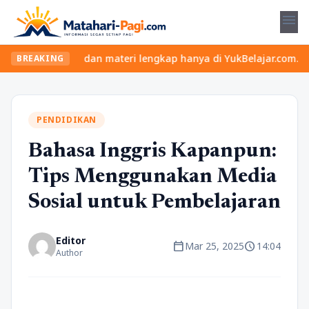
menu
 kelas seru dan materi lengkap hanya di YukBelajar.com. Mulai la
BREAKING
PENDIDIKAN
Bahasa Inggris Kapanpun:
Tips Menggunakan Media
Sosial untuk Pembelajaran
Editor
calendar_today
schedule
Mar 25, 2025
14:04
Author