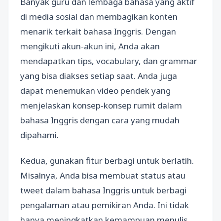
Banyak guru dan lembaga bahasa yang aktif
di media sosial dan membagikan konten
menarik terkait bahasa Inggris. Dengan
mengikuti akun-akun ini, Anda akan
mendapatkan tips, vocabulary, dan grammar
yang bisa diakses setiap saat. Anda juga
dapat menemukan video pendek yang
menjelaskan konsep-konsep rumit dalam
bahasa Inggris dengan cara yang mudah
dipahami.
Kedua, gunakan fitur berbagi untuk berlatih.
Misalnya, Anda bisa membuat status atau
tweet dalam bahasa Inggris untuk berbagi
pengalaman atau pemikiran Anda. Ini tidak
hanya meningkatkan kemampuan menulis,