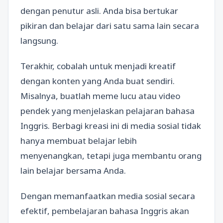
dengan penutur asli. Anda bisa bertukar
pikiran dan belajar dari satu sama lain secara
langsung.
Terakhir, cobalah untuk menjadi kreatif
dengan konten yang Anda buat sendiri.
Misalnya, buatlah meme lucu atau video
pendek yang menjelaskan pelajaran bahasa
Inggris. Berbagi kreasi ini di media sosial tidak
hanya membuat belajar lebih
menyenangkan, tetapi juga membantu orang
lain belajar bersama Anda.
Dengan memanfaatkan media sosial secara
efektif, pembelajaran bahasa Inggris akan