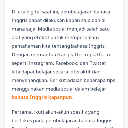
Di era digital saat ini, pembelajaran bahasa
Inggris dapat dilakukan kapan saja dan di
mana saja. Media sosial menjadi salah satu
alat yang efektif untuk memperdalam
pemahaman kita tentang bahasa Inggris.
Dengan memanfaatkan platform-platform
seperti Instagram, Facebook, dan Twitter,
kita dapat belajar secara interaktif dan
menyenangkan. Berikut adalah beberapa tips
menggunakan media sosial dalam belajar
bahasa Inggris kapanpun
.
Pertama, ikuti akun-akun spesifik yang
berfokus pada pembelajaran bahasa Inggris.