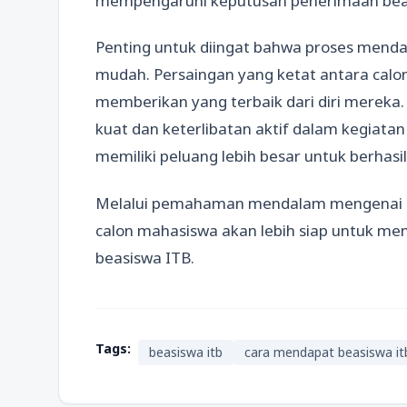
mempengaruhi keputusan penerimaan bea
Penting untuk diingat bahwa proses menda
mudah. Persaingan yang ketat antara calon
memberikan yang terbaik dari diri mereka
kuat dan keterlibatan aktif dalam kegiata
memiliki peluang lebih besar untuk berhas
Melalui pemahaman mendalam mengenai pe
calon mahasiswa akan lebih siap untuk m
beasiswa ITB.
Tags:
beasiswa itb
cara mendapat beasiswa it