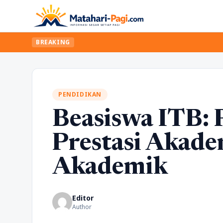
BREAKING
PENDIDIKAN
Beasiswa ITB: 
Prestasi Akade
Akademik
Editor
Author