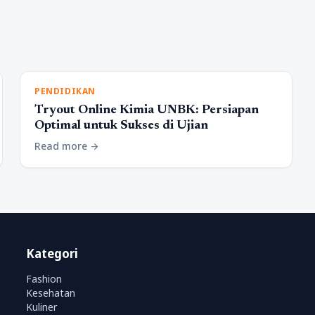
PENDIDIKAN
Tryout Online Kimia UNBK: Persiapan
Optimal untuk Sukses di Ujian
Read more
arrow_forward
Kategori
Fashion
Kesehatan
Kuliner