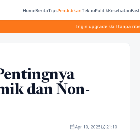
Home
Berita
Tips
Pendidikan
Tekno
Politik
Kesehatan
Fas
Ingin upgrade skill tanpa ribet? Temuka
Pentingnya
mik dan Non-
calendar_today
schedule
Apr 10, 2025
21:10