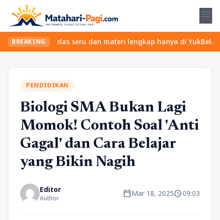
menu
Temukan kelas seru dan materi lengkap hanya di YukBelajar.com. M
BREAKING
PENDIDIKAN
Biologi SMA Bukan Lagi
Momok! Contoh Soal 'Anti
Gagal' dan Cara Belajar
yang Bikin Nagih
Editor
calendar_today
schedule
Mar 18, 2025
09:03
Author