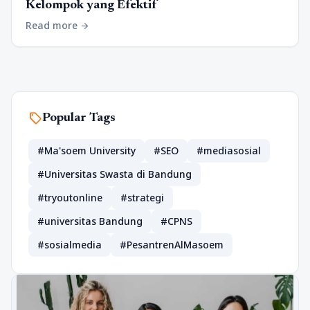
Kelompok yang Efektif
Read more
arrow_forward
sell
Popular Tags
#Ma'soem University
#SEO
#mediasosial
#Universitas Swasta di Bandung
#tryoutonline
#strategi
#universitas Bandung
#CPNS
#sosialmedia
#PesantrenAlMasoem