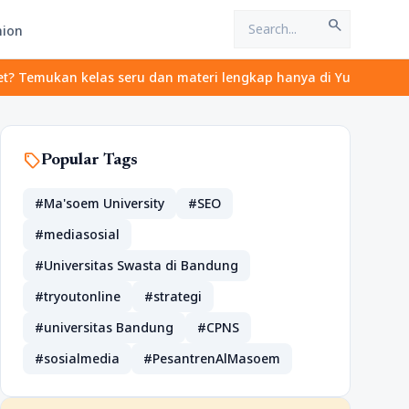
search
hion
n kelas seru dan materi lengkap hanya di YukBelajar.com. Mulai l
sell
Popular Tags
#Ma'soem University
#SEO
#mediasosial
#Universitas Swasta di Bandung
#tryoutonline
#strategi
#universitas Bandung
#CPNS
#sosialmedia
#PesantrenAlMasoem