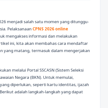
 2026 menjadi salah satu momen yang ditunggu-
esia. Pelaksanaan
CPNS 2026 online
uk mengakses informasi dan melakukan
rtikel ini, kita akan membahas cara mendaftar
apan yang matang, termasuk dalam mengerjakan
kukan melalui Portal SSCASN (Sistem Seleksi
gawaian Negara (BKN). Untuk memulai,
ng diperlukan, seperti kartu identitas, ijazah
 Berikut adalah langkah-langkah yang dapat