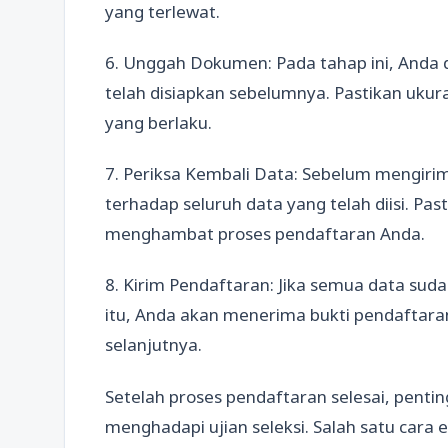
yang terlewat.
6. Unggah Dokumen: Pada tahap ini, And
telah disiapkan sebelumnya. Pastikan ukur
yang berlaku.
7. Periksa Kembali Data: Sebelum mengiri
terhadap seluruh data yang telah diisi. Pa
menghambat proses pendaftaran Anda.
8. Kirim Pendaftaran: Jika semua data sud
itu, Anda akan menerima bukti pendaftara
selanjutnya.
Setelah proses pendaftaran selesai, penti
menghadapi ujian seleksi. Salah satu car