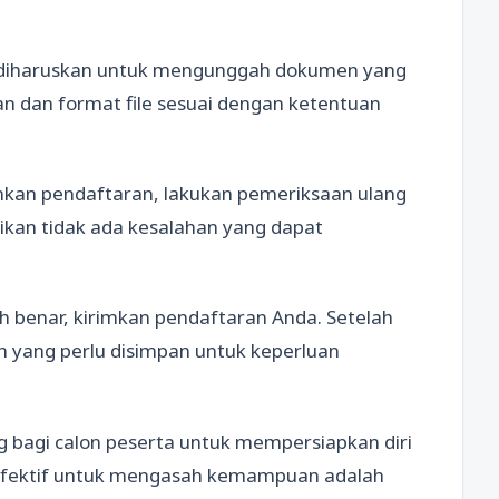
a diharuskan untuk mengunggah dokumen yang
an dan format file sesuai dengan ketentuan
mkan pendaftaran, lakukan pemeriksaan ulang
stikan tidak ada kesalahan yang dapat
ah benar, kirimkan pendaftaran Anda. Setelah
n yang perlu disimpan untuk keperluan
ng bagi calon peserta untuk mempersiapkan diri
a efektif untuk mengasah kemampuan adalah