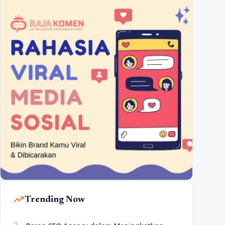
trending_up
Trending Now