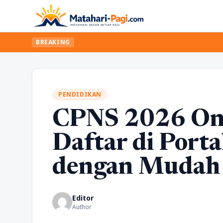
BREAKING
PENDIDIKAN
CPNS 2026 Onl
Daftar di Port
dengan Mudah
Editor
Author