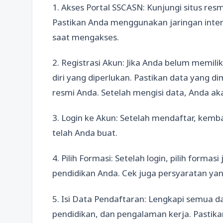
1. Akses Portal SSCASN: Kunjungi situs res
Pastikan Anda menggunakan jaringan inter
saat mengakses.
2. Registrasi Akun: Jika Anda belum memili
diri yang diperlukan. Pastikan data yang
resmi Anda. Setelah mengisi data, Anda ak
3. Login ke Akun: Setelah mendaftar, kemb
telah Anda buat.
4. Pilih Formasi: Setelah login, pilih formas
pendidikan Anda. Cek juga persyaratan ya
5. Isi Data Pendaftaran: Lengkapi semua d
pendidikan, dan pengalaman kerja. Pastika