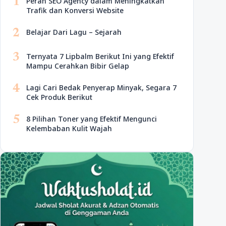
1
Peran SEO Agency dalam Meningkatkan
Trafik dan Konversi Website
2
Belajar Dari Lagu – Sejarah
3
Ternyata 7 Lipbalm Berikut Ini yang Efektif
Mampu Cerahkan Bibir Gelap
4
Lagi Cari Bedak Penyerap Minyak, Segara 7
Cek Produk Berikut
5
8 Pilihan Toner yang Efektif Mengunci
Kelembaban Kulit Wajah