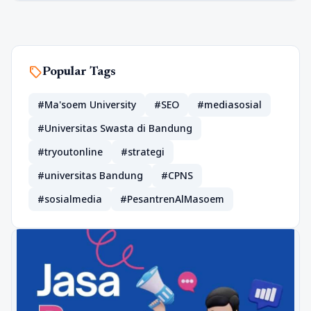
sell
Popular Tags
#Ma'soem University
#SEO
#mediasosial
#Universitas Swasta di Bandung
#tryoutonline
#strategi
#universitas Bandung
#CPNS
#sosialmedia
#PesantrenAlMasoem