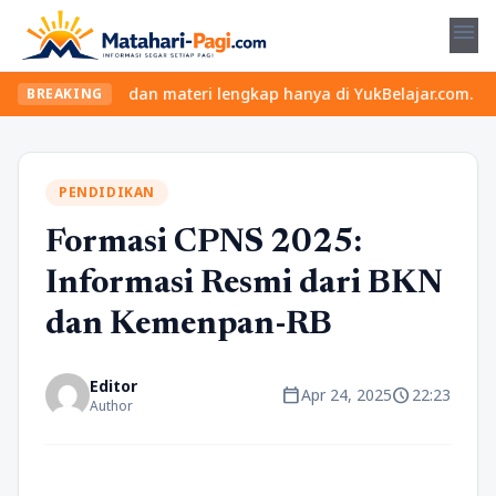
menu
elas seru dan materi lengkap hanya di YukBelajar.com. Mulai lang
BREAKING
PENDIDIKAN
Formasi CPNS 2025:
Informasi Resmi dari BKN
dan Kemenpan-RB
Editor
calendar_today
schedule
Apr 24, 2025
22:23
Author