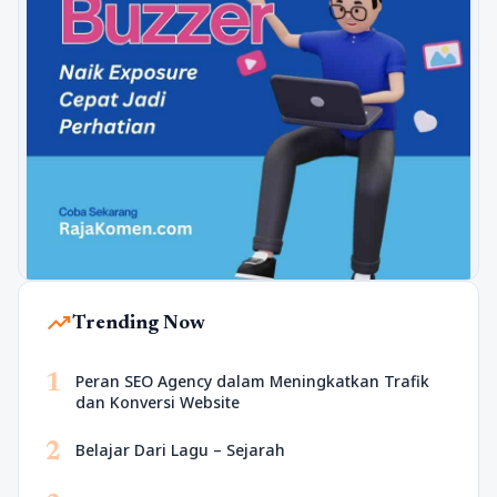
trending_up
Trending Now
1
Peran SEO Agency dalam Meningkatkan Trafik
dan Konversi Website
2
Belajar Dari Lagu – Sejarah