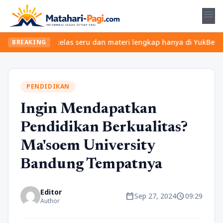
menu
 Temukan kelas seru dan materi lengkap hanya di YukBelajar.com. 
BREAKING
PENDIDIKAN
Ingin Mendapatkan
Pendidikan Berkualitas?
Ma'soem University
Bandung Tempatnya
Editor
calendar_today
schedule
Sep 27, 2024
09:29
Author