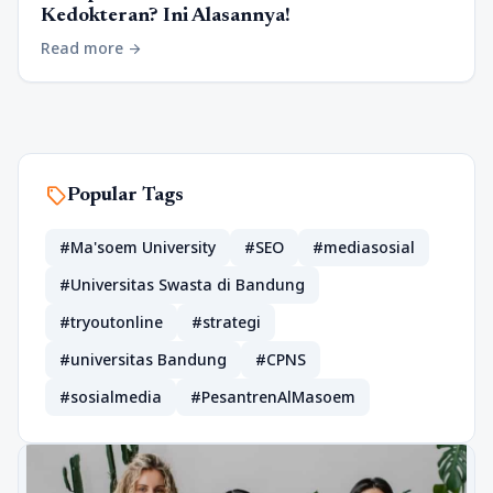
Kedokteran? Ini Alasannya!
Read more
arrow_forward
sell
Popular Tags
#Ma'soem University
#SEO
#mediasosial
#Universitas Swasta di Bandung
#tryoutonline
#strategi
#universitas Bandung
#CPNS
#sosialmedia
#PesantrenAlMasoem