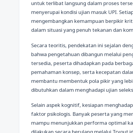
untuk terlibat langsung dalam proses terse
menyerupai kondisi ujian masuk UPI. Setia
mengembangkan kemampuan berpikir kritis
dalam situasi yang penuh tekanan dan kom
Secara teoritis, pendekatan ini sejalan d
bahwa pengetahuan dibangun melalui peng
tersedia, peserta dihadapkan pada berbag
pemahaman konsep, serta kecepatan dalam
membantu membentuk pola pikir yang lebih 
dibutuhkan dalam menghadapi ujian seleksi
Selain aspek kognitif, kesiapan menghadap
faktor psikologis. Banyak peserta yang m
mampu menunjukkan performa optimal kar
dilakukan secara berulang melalui Tryout