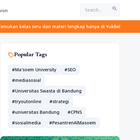
search
hion
seru dan materi lengkap hanya di YukBelajar.com. Mulai langkah s
sell
Popular Tags
#Ma'soem University
#SEO
#mediasosial
#Universitas Swasta di Bandung
#tryoutonline
#strategi
#universitas Bandung
#CPNS
#sosialmedia
#PesantrenAlMasoem