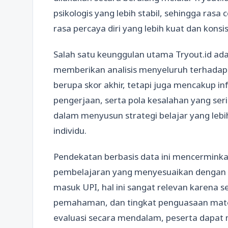
psikologis yang lebih stabil, sehingga ras
rasa percaya diri yang lebih kuat dan konsi
Salah satu keunggulan utama Tryout.id ada
memberikan analisis menyeluruh terhadap ha
berupa skor akhir, tetapi juga mencakup in
pengerjaan, serta pola kesalahan yang seri
dalam menyusun strategi belajar yang lebih
individu.
Pendekatan berbasis data ini mencerminka
pembelajaran yang menyesuaikan dengan ka
masuk UPI, hal ini sangat relevan karena s
pemahaman, dan tingkat penguasaan mate
evaluasi secara mendalam, peserta dapat m