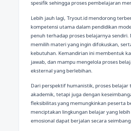
spesifik sehingga proses pembelajaran menj
Lebih jauh lagi, Tryout.id mendorong terb
kompetensi utama dalam pendidikan modern
penuh terhadap proses belajarnya sendiri.
memilih materi yang ingin difokuskan, sert
kebutuhan. Kemandirian ini membentuk kar
jawab, dan mampu mengelola proses belaj
eksternal yang berlebihan.
Dari perspektif humanistik, proses belaja
akademik, tetapi juga dengan keseimbanga
fleksibilitas yang memungkinkan peserta bel
menciptakan lingkungan belajar yang lebi
emosional dapat berjalan secara seimbang