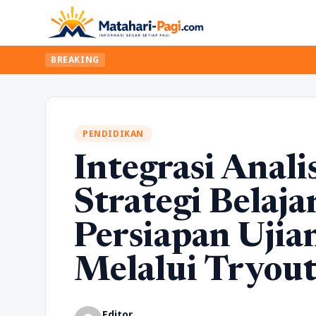
BREAKING
PENDIDIKAN
Integrasi Anali
Strategi Belaj
Persiapan Uji
Melalui Tryout
Editor