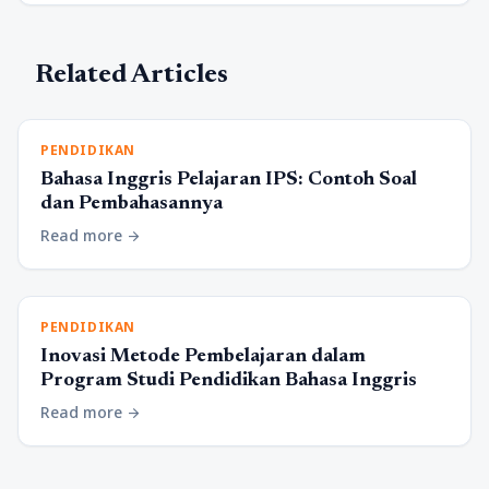
Related Articles
PENDIDIKAN
Bahasa Inggris Pelajaran IPS: Contoh Soal
dan Pembahasannya
Read more
arrow_forward
PENDIDIKAN
Inovasi Metode Pembelajaran dalam
Program Studi Pendidikan Bahasa Inggris
Read more
arrow_forward