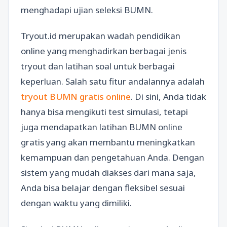
menghadapi ujian seleksi BUMN.
Tryout.id merupakan wadah pendidikan
online yang menghadirkan berbagai jenis
tryout dan latihan soal untuk berbagai
keperluan. Salah satu fitur andalannya adalah
tryout BUMN gratis online
. Di sini, Anda tidak
hanya bisa mengikuti test simulasi, tetapi
juga mendapatkan latihan BUMN online
gratis yang akan membantu meningkatkan
kemampuan dan pengetahuan Anda. Dengan
sistem yang mudah diakses dari mana saja,
Anda bisa belajar dengan fleksibel sesuai
dengan waktu yang dimiliki.