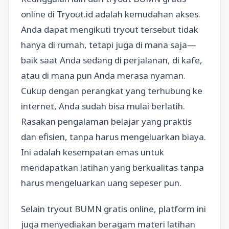
online di Tryout.id adalah kemudahan akses.
Anda dapat mengikuti tryout tersebut tidak
hanya di rumah, tetapi juga di mana saja—
baik saat Anda sedang di perjalanan, di kafe,
atau di mana pun Anda merasa nyaman.
Cukup dengan perangkat yang terhubung ke
internet, Anda sudah bisa mulai berlatih.
Rasakan pengalaman belajar yang praktis
dan efisien, tanpa harus mengeluarkan biaya.
Ini adalah kesempatan emas untuk
mendapatkan latihan yang berkualitas tanpa
harus mengeluarkan uang sepeser pun.
Selain tryout BUMN gratis online, platform ini
juga menyediakan beragam materi latihan