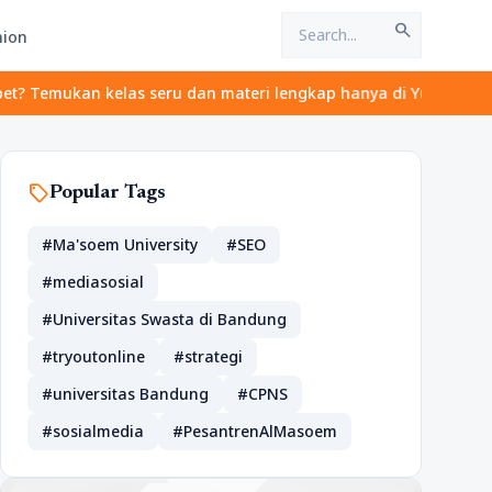
search
hion
an kelas seru dan materi lengkap hanya di YukBelajar.com. Mulai 
sell
Popular Tags
#Ma'soem University
#SEO
#mediasosial
#Universitas Swasta di Bandung
#tryoutonline
#strategi
#universitas Bandung
#CPNS
#sosialmedia
#PesantrenAlMasoem