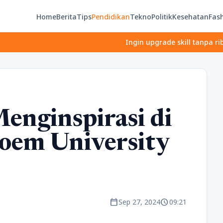
Home
Berita
Tips
Pendidikan
Tekno
Politik
Kesehatan
Fas
Ingin upgrade skill tanpa ribet? Temuk
enginspirasi di
oem University
calendar_today
schedule
Sep 27, 2024
09:21