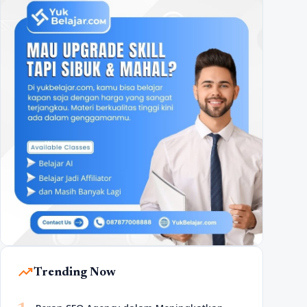
trending_up
Trending Now