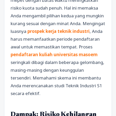
mepet dengan batas waktu meningkatkan
risiko kuota sudah penuh. Hal ini memaksa
Anda mengambil pilihan kedua yang mungkin
kurang sesuai dengan minat Anda. Mengingat
luasnya
prospek kerja teknik industri
, Anda
harus memanfaatkan periode pendaftaran
awal untuk memastikan tempat. Proses
pendaftaran kuliah universitas masoem
seringkali dibagi dalam beberapa gelombang,
masing-masing dengan keunggulan
tersendiri. Memahami skema ini membantu
Anda merencanakan studi Teknik Industri S1
secara efektif.
Dampak: Risiko Kehilangan