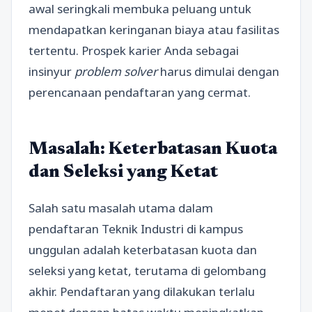
awal seringkali membuka peluang untuk
mendapatkan keringanan biaya atau fasilitas
tertentu. Prospek karier Anda sebagai
insinyur
problem solver
harus dimulai dengan
perencanaan pendaftaran yang cermat.
Masalah: Keterbatasan Kuota
dan Seleksi yang Ketat
Salah satu masalah utama dalam
pendaftaran Teknik Industri di kampus
unggulan adalah keterbatasan kuota dan
seleksi yang ketat, terutama di gelombang
akhir. Pendaftaran yang dilakukan terlalu