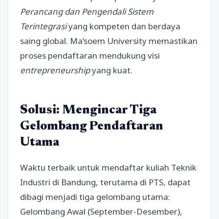
Perancang dan Pengendali Sistem
Terintegrasi
yang kompeten dan berdaya
saing global. Ma’soem University memastikan
proses pendaftaran mendukung visi
entrepreneurship
yang kuat.
Solusi: Mengincar Tiga
Gelombang Pendaftaran
Utama
Waktu terbaik untuk mendaftar kuliah Teknik
Industri di Bandung, terutama di PTS, dapat
dibagi menjadi tiga gelombang utama:
Gelombang Awal (September-Desember),