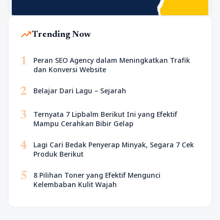
trending_up
Trending Now
1
Peran SEO Agency dalam Meningkatkan Trafik
dan Konversi Website
2
Belajar Dari Lagu – Sejarah
3
Ternyata 7 Lipbalm Berikut Ini yang Efektif
Mampu Cerahkan Bibir Gelap
4
Lagi Cari Bedak Penyerap Minyak, Segara 7 Cek
Produk Berikut
5
8 Pilihan Toner yang Efektif Mengunci
Kelembaban Kulit Wajah