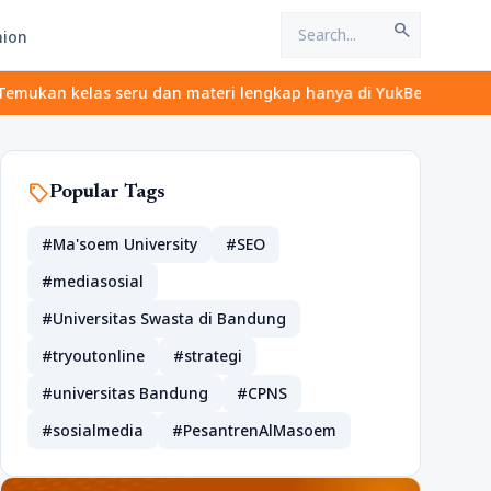
search
hion
 seru dan materi lengkap hanya di YukBelajar.com. Mulai langkah 
sell
Popular Tags
#Ma'soem University
#SEO
#mediasosial
#Universitas Swasta di Bandung
#tryoutonline
#strategi
#universitas Bandung
#CPNS
#sosialmedia
#PesantrenAlMasoem