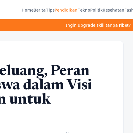
Home
Berita
Tips
Pendidikan
Tekno
Politik
Kesehatan
Fas
Ingin upgrade skill tanpa ribet? Temukan kelas
eluang, Peran
wa dalam Visi
n untuk