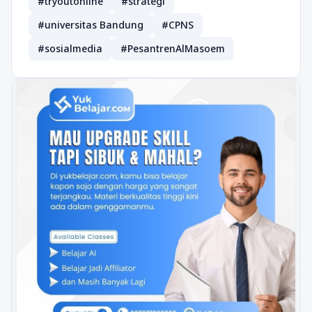
#tryoutonline
#strategi
#universitas Bandung
#CPNS
#sosialmedia
#PesantrenAlMasoem