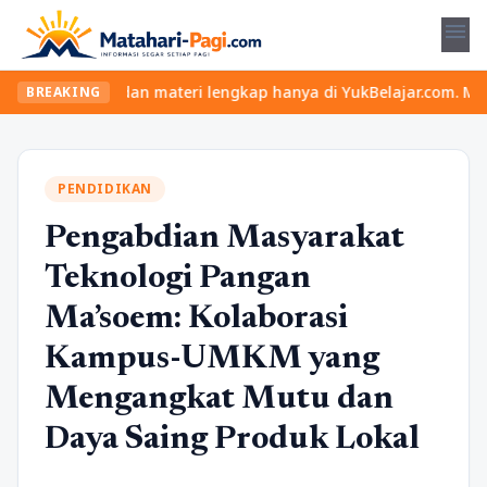
menu
as seru dan materi lengkap hanya di YukBelajar.com. Mulai langka
BREAKING
PENDIDIKAN
Pengabdian Masyarakat
Teknologi Pangan
Ma’soem: Kolaborasi
Kampus-UMKM yang
Mengangkat Mutu dan
Daya Saing Produk Lokal