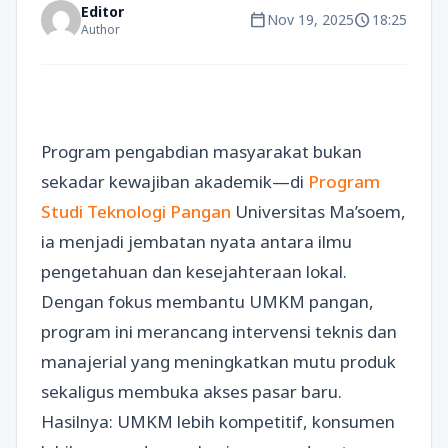
Editor
calendar_today
schedule
Nov 19, 2025
18:25
Author
Program pengabdian masyarakat bukan
sekadar kewajiban akademik—di
Program
Studi Teknologi Pangan
Universitas Ma’soem,
ia menjadi jembatan nyata antara ilmu
pengetahuan dan kesejahteraan lokal.
Dengan fokus membantu UMKM pangan,
program ini merancang intervensi teknis dan
manajerial yang meningkatkan mutu produk
sekaligus membuka akses pasar baru.
Hasilnya: UMKM lebih kompetitif, konsumen