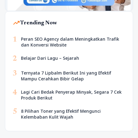
trending_up
Trending Now
1
Peran SEO Agency dalam Meningkatkan Trafik
dan Konversi Website
2
Belajar Dari Lagu – Sejarah
3
Ternyata 7 Lipbalm Berikut Ini yang Efektif
Mampu Cerahkan Bibir Gelap
4
Lagi Cari Bedak Penyerap Minyak, Segara 7 Cek
Produk Berikut
5
8 Pilihan Toner yang Efektif Mengunci
Kelembaban Kulit Wajah