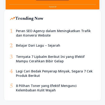
trending_up
Trending Now
1
Peran SEO Agency dalam Meningkatkan Trafik
dan Konversi Website
2
Belajar Dari Lagu – Sejarah
3
Ternyata 7 Lipbalm Berikut Ini yang Efektif
Mampu Cerahkan Bibir Gelap
4
Lagi Cari Bedak Penyerap Minyak, Segara 7 Cek
Produk Berikut
5
8 Pilihan Toner yang Efektif Mengunci
Kelembaban Kulit Wajah