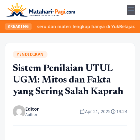
menu
kan kelas seru dan materi lengkap hanya di YukBelajar.com. Mulai
BREAKING
PENDIDIKAN
Sistem Penilaian UTUL
UGM: Mitos dan Fakta
yang Sering Salah Kaprah
Editor
calendar_today
schedule
Apr 21, 2025
13:24
Author