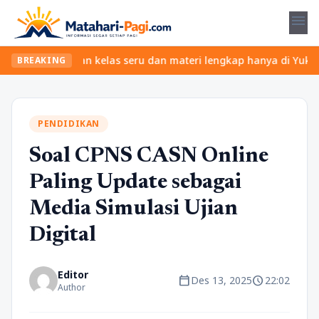
menu
bet? Temukan kelas seru dan materi lengkap hanya di YukBelajar.c
BREAKING
PENDIDIKAN
Soal CPNS CASN Online
Paling Update sebagai
Media Simulasi Ujian
Digital
Editor
calendar_today
schedule
Des 13, 2025
22:02
Author