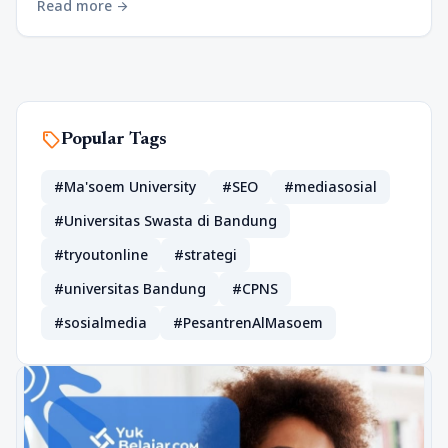
Read more
arrow_forward
sell
Popular Tags
#Ma'soem University
#SEO
#mediasosial
#Universitas Swasta di Bandung
#tryoutonline
#strategi
#universitas Bandung
#CPNS
#sosialmedia
#PesantrenAlMasoem