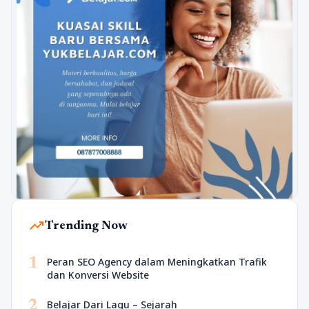
trending_up
Trending Now
1
Peran SEO Agency dalam Meningkatkan Trafik
dan Konversi Website
2
Belajar Dari Lagu – Sejarah