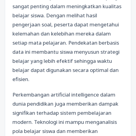
sangat penting dalam meningkatkan kualitas
belajar siswa. Dengan melihat hasil
pengerjaan soal, peserta dapat mengetahui
kelemahan dan kelebihan mereka dalam
setiap mata pelajaran. Pendekatan berbasis
data ini membantu siswa menyusun strategi
belajar yang lebih efektif sehingga waktu
belajar dapat digunakan secara optimal dan
efisien.
Perkembangan artificial intelligence dalam
dunia pendidikan juga memberikan dampak
signifikan terhadap sistem pembelajaran
modern. Teknologi ini mampu menganalisis
pola belajar siswa dan memberikan