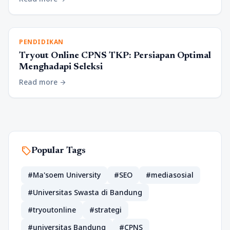
PENDIDIKAN
Tryout Online CPNS TKP: Persiapan Optimal
Menghadapi Seleksi
Read more
arrow_forward
sell
Popular Tags
#Ma'soem University
#SEO
#mediasosial
#Universitas Swasta di Bandung
#tryoutonline
#strategi
#universitas Bandung
#CPNS