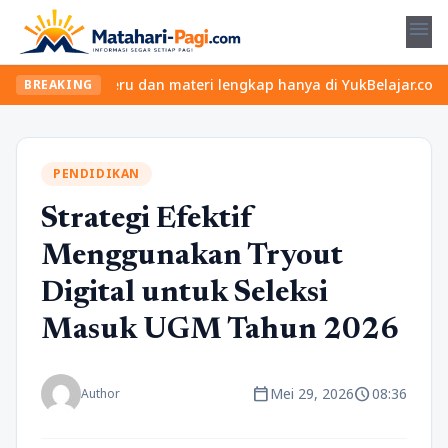
menu
kelas seru dan materi lengkap hanya di YukBelajar.com. Mulai lan
BREAKING
PENDIDIKAN
Strategi Efektif
Menggunakan Tryout
Digital untuk Seleksi
Masuk UGM Tahun 2026
calendar_today
schedule
Mei 29, 2026
08:36
Author