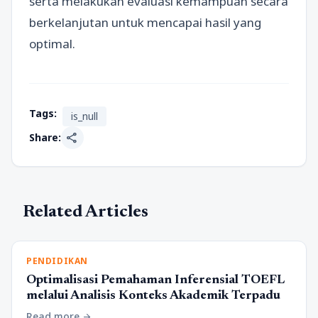
serta melakukan evaluasi kemampuan secara
berkelanjutan untuk mencapai hasil yang
optimal.
Tags:
is_null
share
Share:
Related Articles
PENDIDIKAN
Optimalisasi Pemahaman Inferensial TOEFL
melalui Analisis Konteks Akademik Terpadu
Read more
arrow_forward