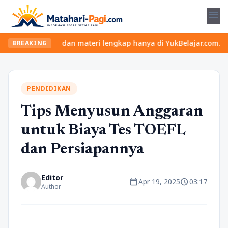
menu
kelas seru dan materi lengkap hanya di YukBelajar.com. Mulai lan
BREAKING
PENDIDIKAN
Tips Menyusun Anggaran
untuk Biaya Tes TOEFL
dan Persiapannya
Editor
calendar_today
schedule
Apr 19, 2025
03:17
Author