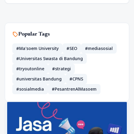
sell
Popular Tags
#Ma'soem University
#SEO
#mediasosial
#Universitas Swasta di Bandung
#tryoutonline
#strategi
#universitas Bandung
#CPNS
#sosialmedia
#PesantrenAlMasoem