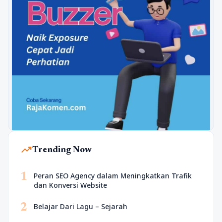
trending_up
Trending Now
1
Peran SEO Agency dalam Meningkatkan Trafik
dan Konversi Website
2
Belajar Dari Lagu – Sejarah