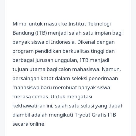
Mimpi untuk masuk ke Institut Teknologi
Bandung (ITB) menjadi salah satu impian bagi
banyak siswa di Indonesia. Dikenal dengan
program pendidikan berkualitas tinggi dan
berbagai jurusan unggulan, ITB menjadi
tujuan utama bagi calon mahasiswa. Namun,
persaingan ketat dalam seleksi penerimaan
mahasiswa baru membuat banyak siswa
merasa cemas. Untuk mengatasi
kekhawatiran ini, salah satu solusi yang dapat
diambil adalah mengikuti Tryout Gratis ITB
secara online.