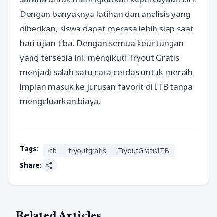
Dengan banyaknya latihan dan analisis yang
diberikan, siswa dapat merasa lebih siap saat
hari ujian tiba. Dengan semua keuntungan
yang tersedia ini, mengikuti Tryout Gratis
menjadi salah satu cara cerdas untuk meraih
impian masuk ke jurusan favorit di ITB tanpa
mengeluarkan biaya.
Tags:
itb
tryoutgratis
TryoutGratisITB
share
Share:
Related Articles