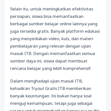
Selain itu, untuk meningkatkan efektivitas
persiapan, siswa bisa memanfaatkan
berbagai sumber belajar online lainnya yang
juga tersedia gratis. Banyak platform edukasi
yang menyediakan video, kuis, dan materi
pembelajaran yang relevan dengan ujian
masuk ITB. Dengan memanfaatkan semua
sumber daya ini, siswa dapat membuat
rencana belajar yang lebih komprehensif.
Dalam menghadapi ujian masuk ITB,
kehadiran Tryout Gratis ITB memberikan
banyak keuntungan. Ini bukan hanya soal
menguji kemampuan, tetapi juga sebagai
sarana untuk meningkatkan kepercayaan diri.