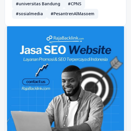
#universitas Bandung
#CPNS
#sosialmedia
#PesantrenAlMasoem