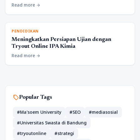
Read more
arrow_forward
PENDIDIKAN
Meningkatkan Persiapan Ujian dengan
Tryout Online IPA Kimia
Read more
arrow_forward
sell
Popular Tags
#Ma'soem University
#SEO
#mediasosial
#Universitas Swasta di Bandung
#tryoutonline
#strategi