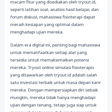
macam fitur yang disediakan oleh tryout.id,
seperti latihan soal, analisis hasil belajar, dan
forum diskusi, mahasiswa fisioterapi dapat
meraih kesiapan yang optimal dalam
menghadapi ujian mereka.
Dalam era digital ini, penting bagi mahasiswa
untuk memanfaatkan setiap alat yang
tersedia untuk memaksimalkan potensi
mereka. Tryout online simulasi fisioterapis
yang ditawarkan oleh tryout.id adalah salah
satu investasi terbaik untuk masa depan karir
mereka. Dengan mempersiapkan diri sebaik
mungkin, mereka tidak hanya menghadapi
ujian dengan tenang, tetapi juga siap untuk