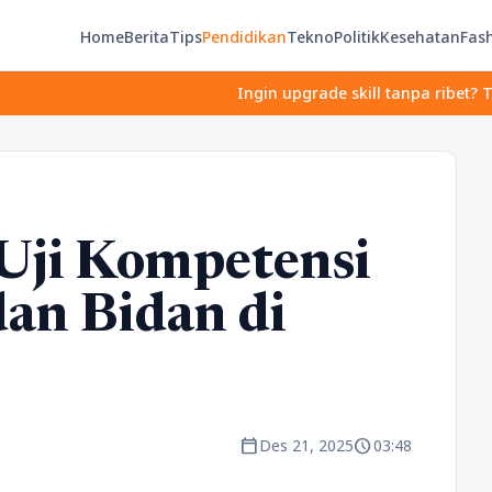
Home
Berita
Tips
Pendidikan
Tekno
Politik
Kesehatan
Fas
Ingin upgrade skill tanpa ribet? Temukan k
Uji Kompetensi
dan Bidan di
calendar_today
schedule
Des 21, 2025
03:48