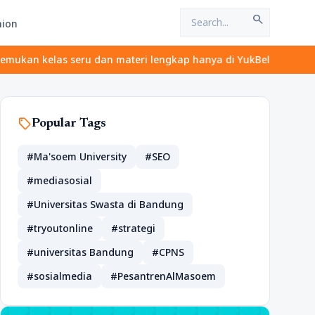
search
hion
elas seru dan materi lengkap hanya di YukBelajar.com. Mulai lang
sell
Popular Tags
#Ma'soem University
#SEO
#mediasosial
#Universitas Swasta di Bandung
#tryoutonline
#strategi
#universitas Bandung
#CPNS
#sosialmedia
#PesantrenAlMasoem