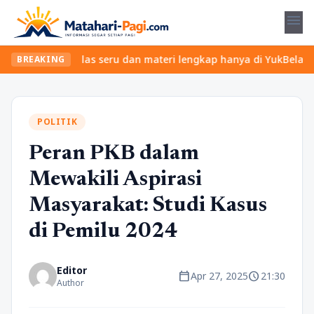
menu
Temukan kelas seru dan materi lengkap hanya di YukBelajar.com. M
BREAKING
POLITIK
Peran PKB dalam
Mewakili Aspirasi
Masyarakat: Studi Kasus
di Pemilu 2024
Editor
calendar_today
schedule
Apr 27, 2025
21:30
Author