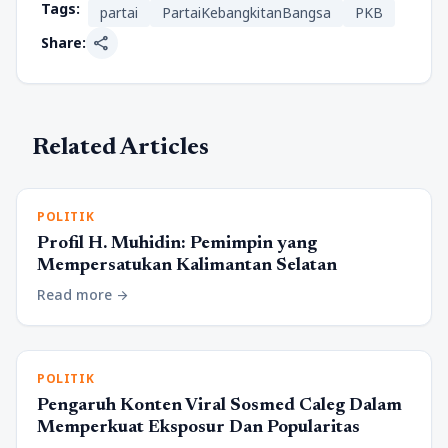
Tags:
partai
PartaiKebangkitanBangsa
PKB
share
Share:
Related Articles
POLITIK
Profil H. Muhidin: Pemimpin yang
Mempersatukan Kalimantan Selatan
Read more
arrow_forward
POLITIK
Pengaruh Konten Viral Sosmed Caleg Dalam
Memperkuat Eksposur Dan Popularitas