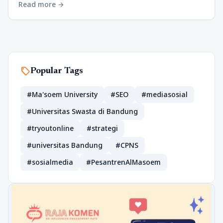
Read more
arrow_forward
sell
Popular Tags
#Ma'soem University
#SEO
#mediasosial
#Universitas Swasta di Bandung
#tryoutonline
#strategi
#universitas Bandung
#CPNS
#sosialmedia
#PesantrenAlMasoem