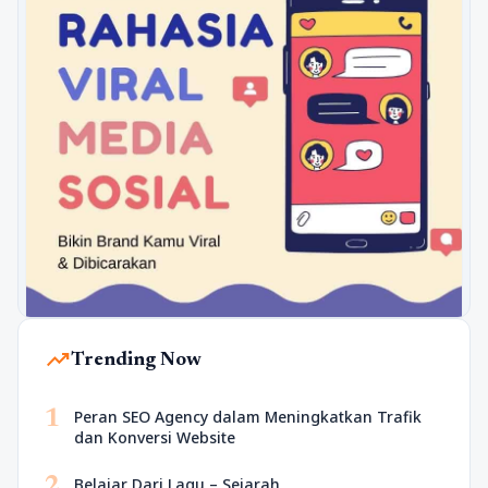
trending_up
Trending Now
1
Peran SEO Agency dalam Meningkatkan Trafik
dan Konversi Website
2
Belajar Dari Lagu – Sejarah