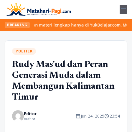
menu
s seru dan materi lengkap hanya di YukBelajar.com. Mulai langkah
BREAKING
POLITIK
Rudy Mas’ud dan Peran
Generasi Muda dalam
Membangun Kalimantan
Timur
Editor
calendar_today
schedule
Jun 24, 2025
23:54
Author