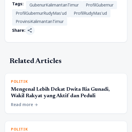
Tags:
GubenurKalimantanTimur
ProfilGubernur
ProfilGubernurRudyMas'ud
ProfilRudyMas'ud
ProvinsiKalimantanTimur
share
Share:
Related Articles
POLITIK
Mengenal Lebih Dekat Dwita Ria Gunadi,
Wakil Rakyat yang Aktif dan Peduli
Read more
arrow_forward
POLITIK