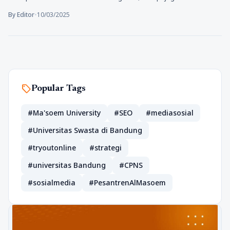
By Editor
•
10/03/2025
sell
Popular Tags
#Ma'soem University
#SEO
#mediasosial
#Universitas Swasta di Bandung
#tryoutonline
#strategi
#universitas Bandung
#CPNS
#sosialmedia
#PesantrenAlMasoem