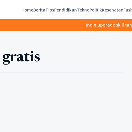
Home
Berita
Tips
Pendidikan
Tekno
Politik
Kesehatan
Fas
Ingin upgrade skill tanpa rib
 gratis