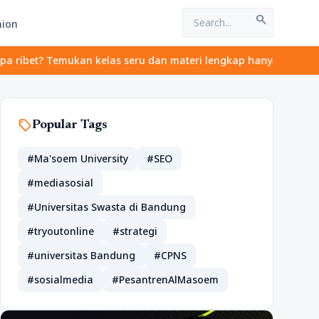
search
hion
et? Temukan kelas seru dan materi lengkap hanya di YukBelajar.co
sell
Popular Tags
#Ma'soem University
#SEO
#mediasosial
#Universitas Swasta di Bandung
#tryoutonline
#strategi
#universitas Bandung
#CPNS
#sosialmedia
#PesantrenAlMasoem