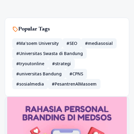
sell
Popular Tags
#Ma'soem University
#SEO
#mediasosial
#Universitas Swasta di Bandung
#tryoutonline
#strategi
#universitas Bandung
#CPNS
#sosialmedia
#PesantrenAlMasoem