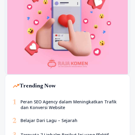
trending_up
Trending Now
1
Peran SEO Agency dalam Meningkatkan Trafik
dan Konversi Website
2
Belajar Dari Lagu – Sejarah
Ternyata 7 Lipbalm Berikut Ini yang Efektif