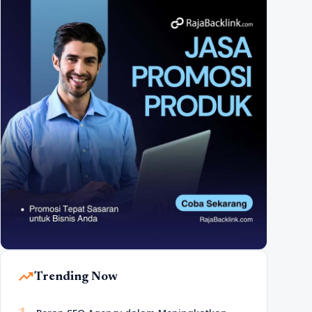
trending_up
Trending Now