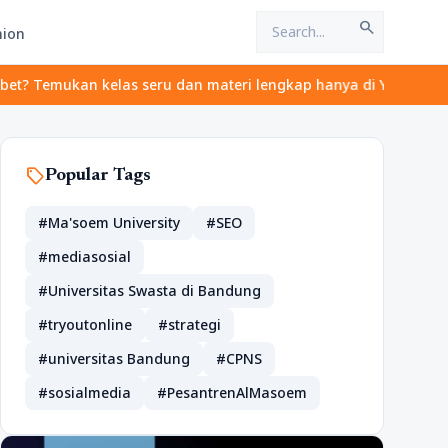
search
hion
Temukan kelas seru dan materi lengkap hanya di YukBelajar.com. Mu
sell
Popular Tags
#Ma'soem University
#SEO
#mediasosial
#Universitas Swasta di Bandung
#tryoutonline
#strategi
#universitas Bandung
#CPNS
#sosialmedia
#PesantrenAlMasoem