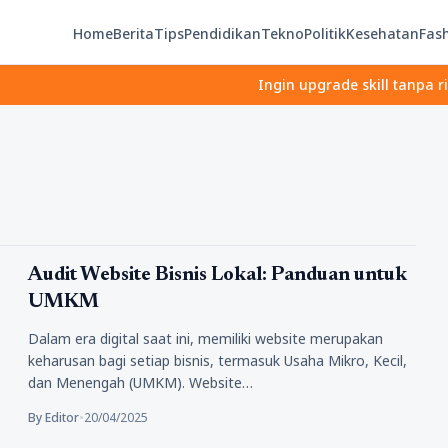
Home
Berita
Tips
Pendidikan
Tekno
Politik
Kesehatan
Fas
Ingin upgrade skill tanpa ribet? 
Tips
Audit Website Bisnis Lokal: Panduan untuk
UMKM
Dalam era digital saat ini, memiliki website merupakan
keharusan bagi setiap bisnis, termasuk Usaha Mikro, Kecil,
dan Menengah (UMKM). Website…
By Editor
•
20/04/2025