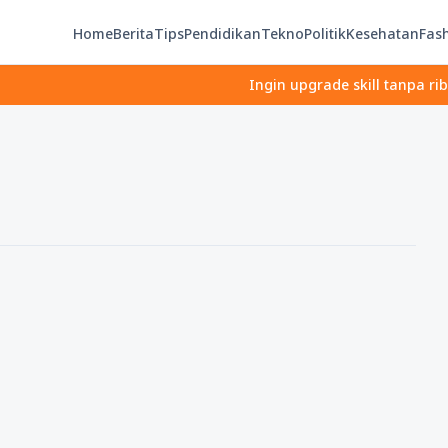
Home
Berita
Tips
Pendidikan
Tekno
Politik
Kesehatan
Fas
Ingin upgrade skill tanpa ribet? Tem