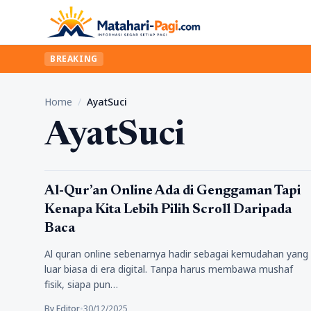
BREAKING
Home
/
AyatSuci
AyatSuci
Tips
Al-Qur’an Online Ada di Genggaman Tapi
Kenapa Kita Lebih Pilih Scroll Daripada
Baca
Al quran online sebenarnya hadir sebagai kemudahan yang
luar biasa di era digital. Tanpa harus membawa mushaf
fisik, siapa pun…
By Editor
•
30/12/2025