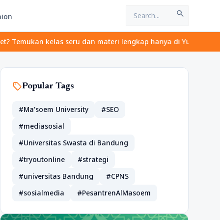
search
hion
ukan kelas seru dan materi lengkap hanya di YukBelajar.com. Mula
sell
Popular Tags
#Ma'soem University
#SEO
#mediasosial
#Universitas Swasta di Bandung
#tryoutonline
#strategi
#universitas Bandung
#CPNS
#sosialmedia
#PesantrenAlMasoem