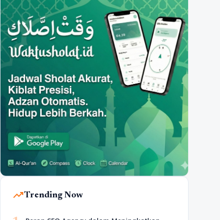
trending_up
Trending Now