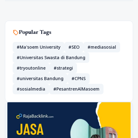
sell
Popular Tags
#Ma'soem University
#SEO
#mediasosial
#Universitas Swasta di Bandung
#tryoutonline
#strategi
#universitas Bandung
#CPNS
#sosialmedia
#PesantrenAlMasoem