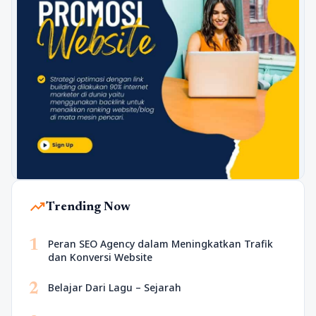
trending_up
Trending Now
1
Peran SEO Agency dalam Meningkatkan Trafik
dan Konversi Website
2
Belajar Dari Lagu – Sejarah