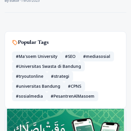
By Editor
•
19/05/2025
sell
Popular Tags
#Ma'soem University
#SEO
#mediasosial
#Universitas Swasta di Bandung
#tryoutonline
#strategi
#universitas Bandung
#CPNS
#sosialmedia
#PesantrenAlMasoem