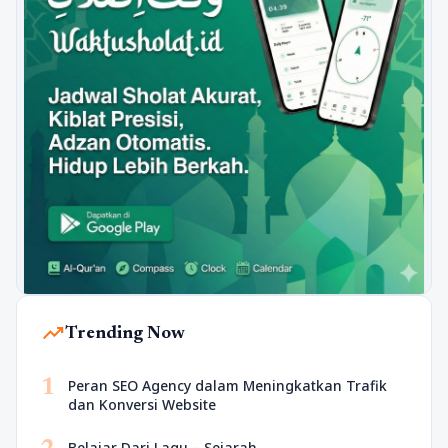
trending_up
Trending Now
1
Peran SEO Agency dalam Meningkatkan Trafik
dan Konversi Website
Belajar Dari Lagu – Sejarah