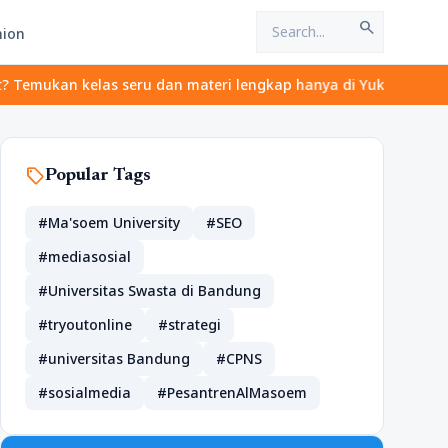
search
hion
kan kelas seru dan materi lengkap hanya di YukBelajar.com. Mulai
sell
Popular Tags
#Ma'soem University
#SEO
#mediasosial
#Universitas Swasta di Bandung
#tryoutonline
#strategi
#universitas Bandung
#CPNS
#sosialmedia
#PesantrenAlMasoem