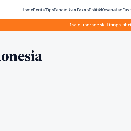
Home
Berita
Tips
Pendidikan
Tekno
Politik
Kesehatan
Fas
Ingin upgrade skill tanpa ribet? Temu
donesia