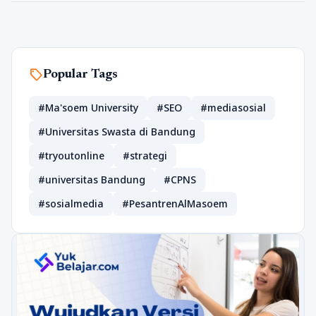
sell
Popular Tags
#Ma'soem University
#SEO
#mediasosial
#Universitas Swasta di Bandung
#tryoutonline
#strategi
#universitas Bandung
#CPNS
#sosialmedia
#PesantrenAlMasoem