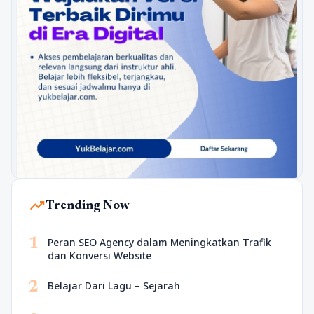
trending_up
Trending Now
1
Peran SEO Agency dalam Meningkatkan Trafik
dan Konversi Website
2
Belajar Dari Lagu – Sejarah