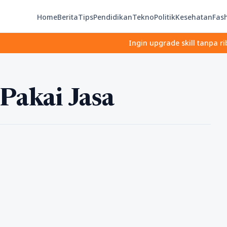
Home
Berita
Tips
Pendidikan
Tekno
Politik
Kesehatan
Fas
Ingin upgrade skill tanpa ribet? T
 Pakai Jasa