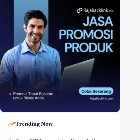
trending_up
Trending Now