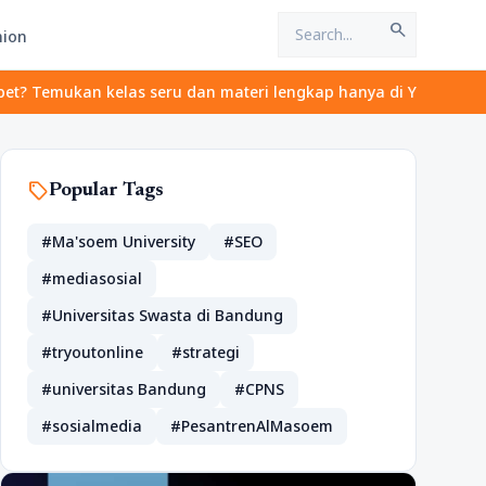
search
hion
emukan kelas seru dan materi lengkap hanya di YukBelajar.com. Mu
sell
Popular Tags
#Ma'soem University
#SEO
#mediasosial
#Universitas Swasta di Bandung
#tryoutonline
#strategi
#universitas Bandung
#CPNS
#sosialmedia
#PesantrenAlMasoem