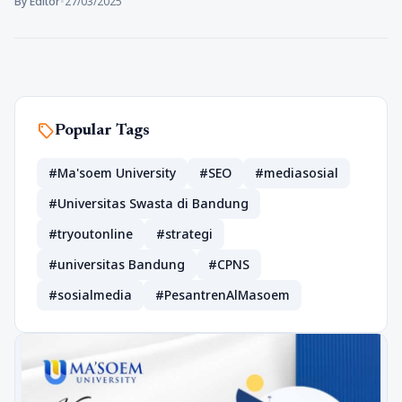
By Editor
•
27/03/2025
sell
Popular Tags
#Ma'soem University
#SEO
#mediasosial
#Universitas Swasta di Bandung
#tryoutonline
#strategi
#universitas Bandung
#CPNS
#sosialmedia
#PesantrenAlMasoem