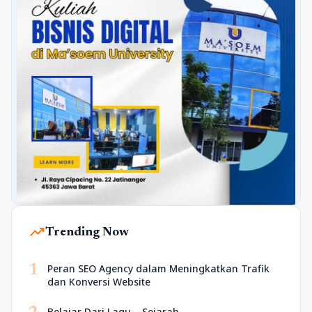
trending_up
Trending Now
1
Peran SEO Agency dalam Meningkatkan Trafik
dan Konversi Website
Belajar Dari Lagu – Sejarah