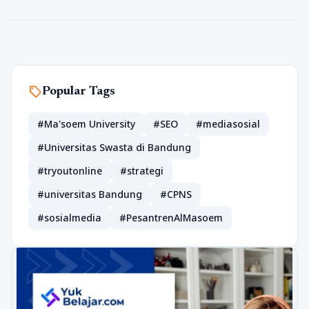
sell
Popular Tags
#Ma'soem University
#SEO
#mediasosial
#Universitas Swasta di Bandung
#tryoutonline
#strategi
#universitas Bandung
#CPNS
#sosialmedia
#PesantrenAlMasoem