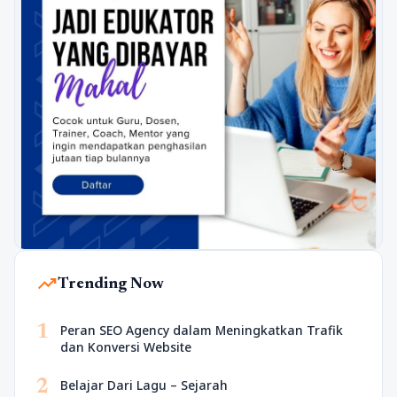
trending_up
Trending Now
1
Peran SEO Agency dalam Meningkatkan Trafik
dan Konversi Website
2
Belajar Dari Lagu – Sejarah