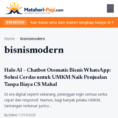
menu
a ribet? Temukan kelas seru dan materi lengkap hanya di YukBelaj
BREAKING
Home
/
bisnismodern
bisnismodern
Tekno
Halo AI – Chatbot Otomatis Bisnis WhatsApp:
Solusi Cerdas untuk UMKM Naik Penjualan
Tanpa Biaya CS Mahal
Di era digital seperti sekarang, pelanggan ingin semua serba
cepat dan responsif. Namun, bagi banyak pelaku UMKM,
tantangan terbesar justru…
By Editor
•
17/10/2025