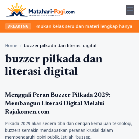
menu
anpa ribet? Temukan kelas seru dan materi lengkap hanya di YukBe
BREAKING
Home
/
buzzer pilkada dan literasi digital
buzzer pilkada dan
literasi digital
Tips
Menggali Peran Buzzer Pilkada 2029:
Membangun Literasi Digital Melalui
Rajakomen.com
Pilkada 2029 akan segera tiba dan dengan kemajuan teknologi,
buzzers semakin mendapatkan peranan krusial dalam
mempengaruhi opini publik. Istilah “buzzer…