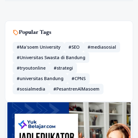
sell
Popular Tags
#Ma'soem University
#SEO
#mediasosial
#Universitas Swasta di Bandung
#tryoutonline
#strategi
#universitas Bandung
#CPNS
#sosialmedia
#PesantrenAlMasoem