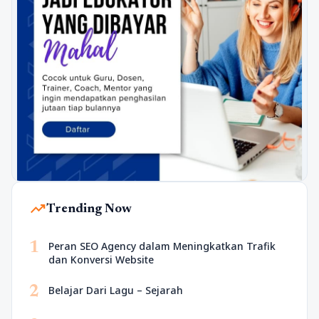
trending_up
Trending Now
1
Peran SEO Agency dalam Meningkatkan Trafik
dan Konversi Website
2
Belajar Dari Lagu – Sejarah