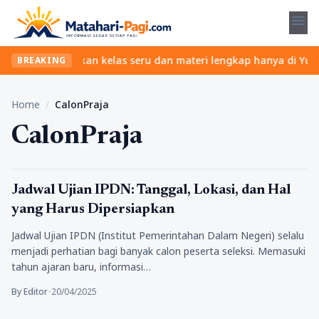
menu
a ribet? Temukan kelas seru dan materi lengkap hanya di YukBelaj
BREAKING
Home
/
CalonPraja
CalonPraja
Pendidikan
Jadwal Ujian IPDN: Tanggal, Lokasi, dan Hal
yang Harus Dipersiapkan
Jadwal Ujian IPDN (Institut Pemerintahan Dalam Negeri) selalu
menjadi perhatian bagi banyak calon peserta seleksi. Memasuki
tahun ajaran baru, informasi…
By Editor
•
20/04/2025