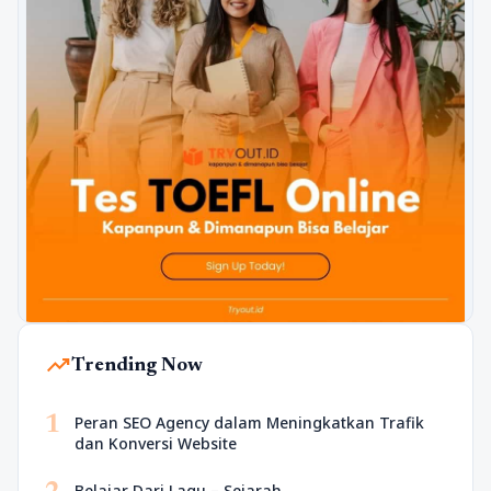
trending_up
Trending Now
1
Peran SEO Agency dalam Meningkatkan Trafik
dan Konversi Website
Belajar Dari Lagu – Sejarah