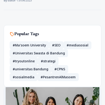
By Editor
•
15/04/2025
sell
Popular Tags
#Ma'soem University
#SEO
#mediasosial
#Universitas Swasta di Bandung
#tryoutonline
#strategi
#universitas Bandung
#CPNS
#sosialmedia
#PesantrenAlMasoem