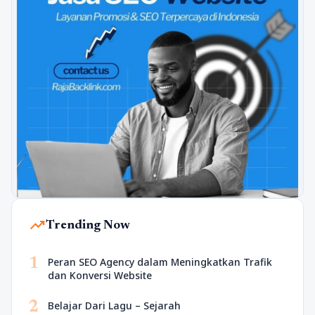
trending_up
Trending Now
1
Peran SEO Agency dalam Meningkatkan Trafik
dan Konversi Website
2
Belajar Dari Lagu – Sejarah