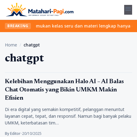
menu
tanpa ribet? Temukan kelas seru dan materi lengkap hanya di YukB
BREAKING
Home
/
chatgpt
chatgpt
Tekno
Kelebihan Menggunakan Halo AI – AI Balas
Chat Otomatis yang Bikin UMKM Makin
Efisien
Di era digital yang semakin kompetitif, pelanggan menuntut
layanan cepat, tepat, dan responsif. Namun bagi banyak pelaku
UMKM, keterbatasan tim…
By Editor
•
20/10/2025