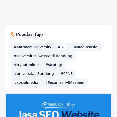
sell
Popular Tags
#Ma'soem University
#SEO
#mediasosial
#Universitas Swasta di Bandung
#tryoutonline
#strategi
#universitas Bandung
#CPNS
#sosialmedia
#PesantrenAlMasoem