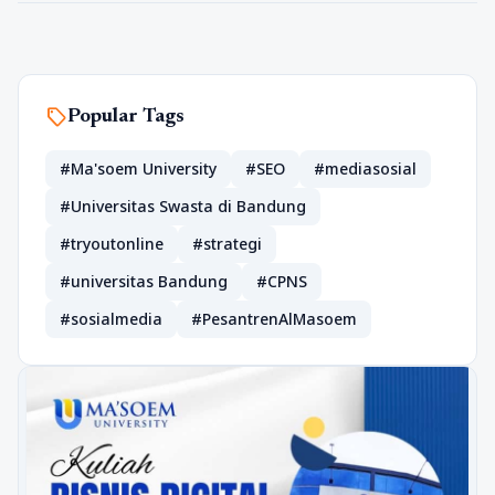
sell
Popular Tags
#Ma'soem University
#SEO
#mediasosial
#Universitas Swasta di Bandung
#tryoutonline
#strategi
#universitas Bandung
#CPNS
#sosialmedia
#PesantrenAlMasoem