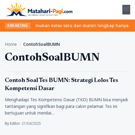
menu
tanpa ribet? Temukan kelas seru dan materi lengkap hanya di YukB
BREAKING
Home
/
ContohSoalBUMN
ContohSoalBUMN
Pendidikan
Contoh Soal Tes BUMN: Strategi Lolos Tes
Kompetensi Dasar
Menghadapi Tes Kompetensi Dasar (TKD) BUMN bisa menjadi
tantangan yang signifikan bagi para calon pelamar. Tes ini
bertujuan untuk menilai…
By Editor
•
21/04/2025