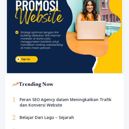
trending_up
Trending Now
1
Peran SEO Agency dalam Meningkatkan Trafik
dan Konversi Website
2
Belajar Dari Lagu – Sejarah