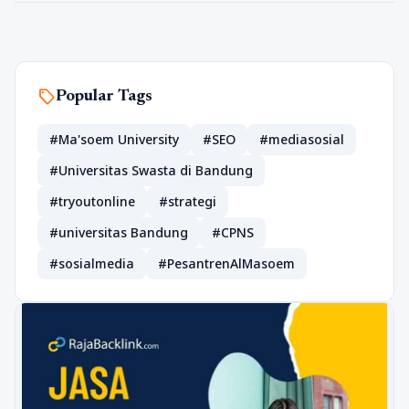
sell
Popular Tags
#Ma'soem University
#SEO
#mediasosial
#Universitas Swasta di Bandung
#tryoutonline
#strategi
#universitas Bandung
#CPNS
#sosialmedia
#PesantrenAlMasoem