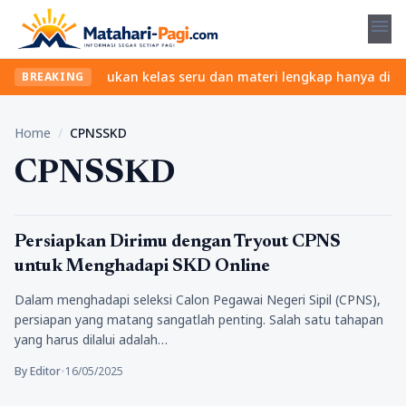
menu
anpa ribet? Temukan kelas seru dan materi lengkap hanya di YukBe
BREAKING
Home
/
CPNSSKD
CPNSSKD
Pendidikan
Persiapkan Dirimu dengan Tryout CPNS
untuk Menghadapi SKD Online
Dalam menghadapi seleksi Calon Pegawai Negeri Sipil (CPNS),
persiapan yang matang sangatlah penting. Salah satu tahapan
yang harus dilalui adalah…
By Editor
•
16/05/2025