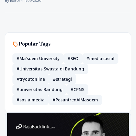
By Editor
•
11/09/2020
sell
Popular Tags
#Ma'soem University
#SEO
#mediasosial
#Universitas Swasta di Bandung
#tryoutonline
#strategi
#universitas Bandung
#CPNS
#sosialmedia
#PesantrenAlMasoem