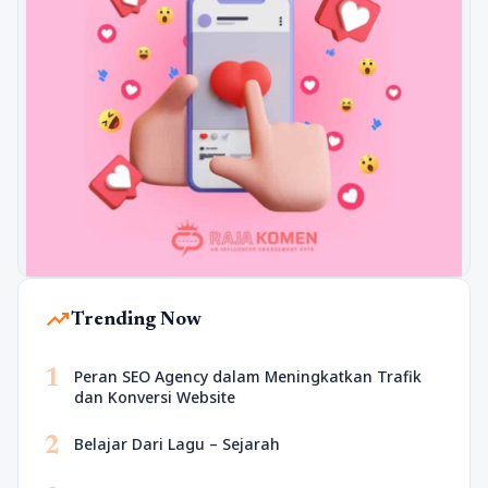
trending_up
Trending Now
1
Peran SEO Agency dalam Meningkatkan Trafik
dan Konversi Website
2
Belajar Dari Lagu – Sejarah