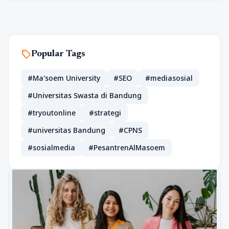
sell
Popular Tags
#Ma'soem University
#SEO
#mediasosial
#Universitas Swasta di Bandung
#tryoutonline
#strategi
#universitas Bandung
#CPNS
#sosialmedia
#PesantrenAlMasoem