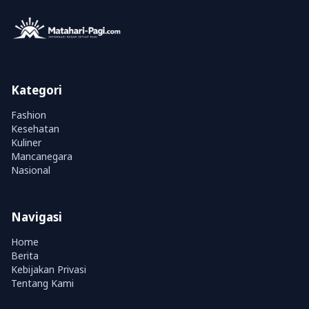
Kategori
Fashion
Kesehatan
Kuliner
Mancanegara
Nasional
Navigasi
Home
Berita
Kebijakan Privasi
Tentang Kami