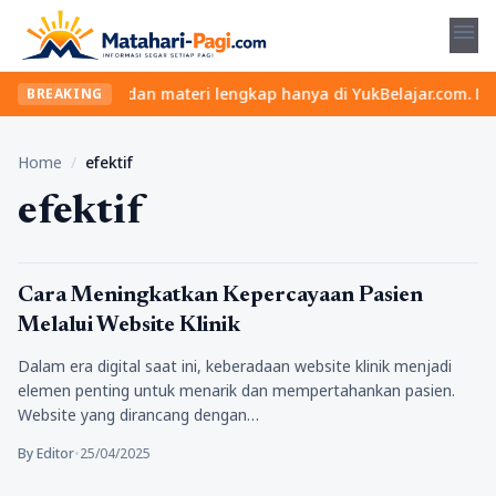
menu
 kelas seru dan materi lengkap hanya di YukBelajar.com. Mulai la
BREAKING
Home
/
efektif
efektif
Tips
Cara Meningkatkan Kepercayaan Pasien
Melalui Website Klinik
Dalam era digital saat ini, keberadaan website klinik menjadi
elemen penting untuk menarik dan mempertahankan pasien.
Website yang dirancang dengan…
By Editor
•
25/04/2025