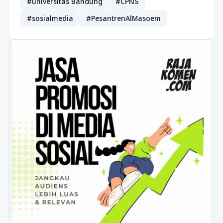
#universitas Bandung
#CPNS
#sosialmedia
#PesantrenAlMasoem