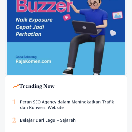
trending_up
Trending Now
1
Peran SEO Agency dalam Meningkatkan Trafik
dan Konversi Website
2
Belajar Dari Lagu – Sejarah